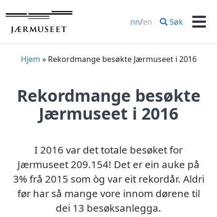
Hopp
til
Søk
nn
/
en
innhold
Men
Hjem
»
Rekordmange besøkte Jærmuseet i 2016
Rekordmange besøkte
Jærmuseet i 2016
I 2016 var det totale besøket for
Jærmuseet 209.154! Det er ein auke på
3% frå 2015 som òg var eit rekordår. Aldri
før har så mange vore innom dørene til
dei 13 besøksanlegga.