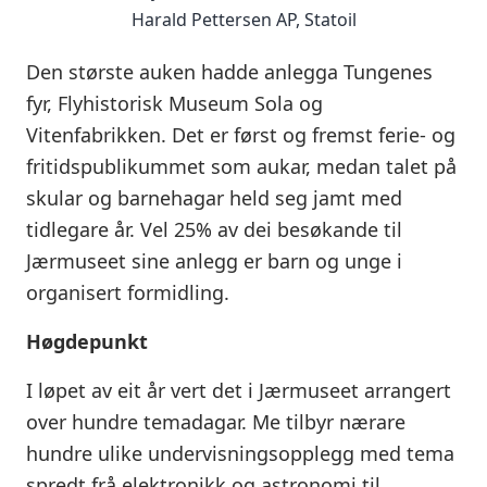
Harald Pettersen AP, Statoil
Den største auken hadde anlegga Tungenes
fyr, Flyhistorisk Museum Sola og
Vitenfabrikken. Det er først og fremst ferie- og
fritidspublikummet som aukar, medan talet på
skular og barnehagar held seg jamt med
tidlegare år. Vel 25% av dei besøkande til
Jærmuseet sine anlegg er barn og unge i
organisert formidling.
Høgdepunkt
I løpet av eit år vert det i Jærmuseet arrangert
over hundre temadagar. Me tilbyr nærare
hundre ulike undervisningsopplegg med tema
spredt frå elektronikk og astronomi til