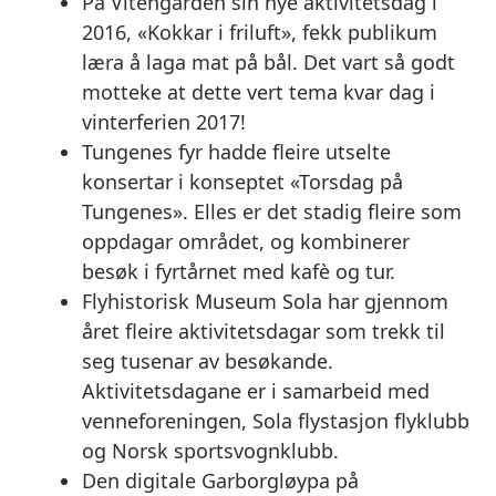
På Vitengarden sin nye aktivitetsdag i
2016, «Kokkar i friluft», fekk publikum
læra å laga mat på bål. Det vart så godt
motteke at dette vert tema kvar dag i
vinterferien 2017!
Tungenes fyr hadde fleire utselte
konsertar i konseptet «Torsdag på
Tungenes». Elles er det stadig fleire som
oppdagar området, og kombinerer
besøk i fyrtårnet med kafè og tur.
Flyhistorisk Museum Sola har gjennom
året fleire aktivitetsdagar som trekk til
seg tusenar av besøkande.
Aktivitetsdagane er i samarbeid med
venneforeningen, Sola flystasjon flyklubb
og Norsk sportsvognklubb.
Den digitale Garborgløypa på