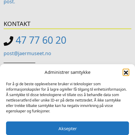
post.
KONTAKT
47 77 60 20
post@jaermuseet.no
_______________
Jærmuseet (Administrasjon)
Administrer samtykke
Kviavegen 99, Nærbø
For å gi de beste opplevelsene bruker vi teknologier som
informasjonskapsler for å lagre og/eller få tilgang til enhetsinformasjon.
SOSIALE MEDIER
Å samtykke til disse teknologiene vil tillate oss å behandle data som
nettleseratferd eller unike ID-er på dette nettstedet. Å ikke samtykke
Følg oss på sosiale medium for nyheiter og tilbod
eller trekke tilbake samtykke kan ha negativ innvirkning på visse
egenskaper og funksjoner.
Facebook
Instagram
LinkedIn
TripAdvisor
YouTube
Aksepter