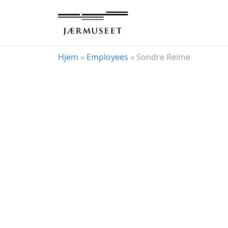
Hopp
til
innhold
Hjem
»
Employees
»
Sondre Reime