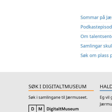
Sommar på Jæ
Podkastepisode
Om talentsent
Samlingar skul
Søk om plass p
SØK I DIGITALTMUSEUM
HALD
Søk i samlingane til Jærmuseet.
Eg vil
Jærmu