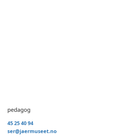
pedagog
45 25 40 94
ser@jaermuseet.no