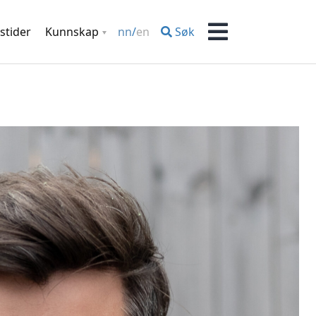
stider
Kunnskap
Søk
nn
/
en
Meny