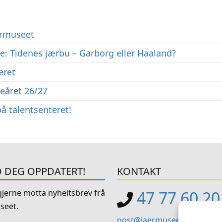
rmuseet
: Tidenes jærbu – Garborg eller Haaland?
eret
eåret 26/27
å talentsenteret!
 DEG OPPDATERT!
KONTAKT
 gjerne motta nyheitsbrev frå
47 77 60 20
seet.
post@jaermuseet.no