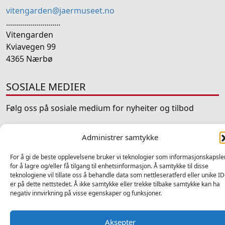
vitengarden@jaermuseet.no
...........................
Vitengarden
Kviavegen 99
4365 Nærbø
SOSIALE MEDIER
Følg oss på sosiale medium for nyheiter og tilbod
Facebook
Instagram
LinkedIn
TripAdvisor
YouTube
Administrer samtykke
For å gi de beste opplevelsene bruker vi teknologier som informasjonskapsle
for å lagre og/eller få tilgang til enhetsinformasjon. Å samtykke til disse
teknologiene vil tillate oss å behandle data som nettleseratferd eller unike ID
er på dette nettstedet. Å ikke samtykke eller trekke tilbake samtykke kan ha
negativ innvirkning på visse egenskaper og funksjoner.
2025 © Vitengarden - Alle rettigheter forbeholdt
Ansvarleg redaktør Atle Fiskå - Design og utvikling av
Hjelseth
Computers
-
Personvern
Til forside
Tilgjengelighetserklæring (åpnes i ny fane)
Aksepter