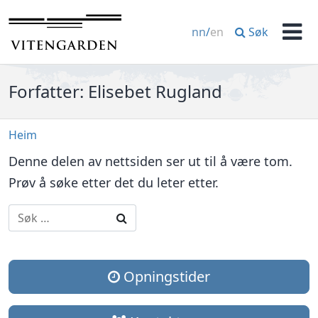
Hopp
til
Søk
nn
/
en
innhold
Men
Forfatter:
Elisebet Rugland
Heim
Denne delen av nettsiden ser ut til å være tom.
Prøv å søke etter det du leter etter.
Søk etter:
Søk
Opningstider