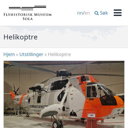
Hopp
til
Søk
nn
/
en
innhold
Men
Helikoptre
Hjem
»
Utstillinger
»
Helikoptre