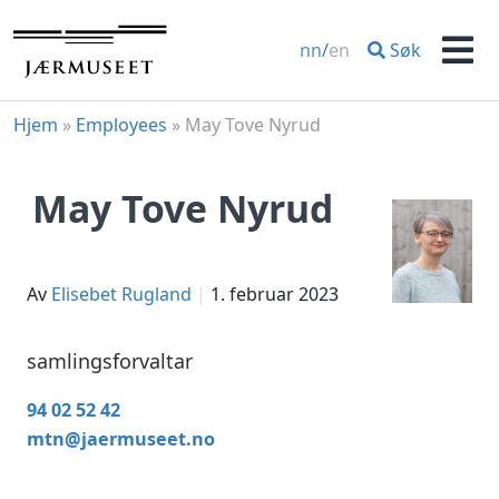
Hopp
til
Søk
nn
/
en
innhold
Men
Hjem
»
Employees
»
May Tove Nyrud
May Tove Nyrud
av
Elisebet Rugland
1. februar 2023
samlingsforvaltar
94 02 52 42
mtn@jaermuseet.no