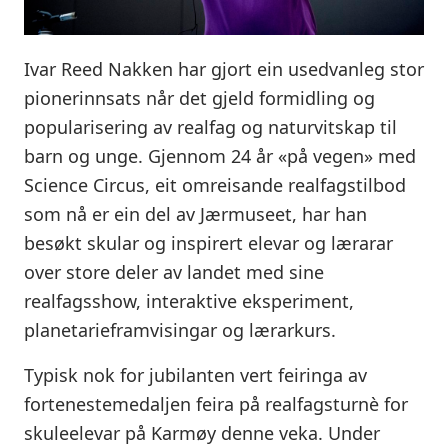
Ivar Reed Nakken har gjort ein usedvanleg stor
pionerinnsats når det gjeld formidling og
popularisering av realfag og naturvitskap til
barn og unge. Gjennom 24 år «på vegen» med
Science Circus, eit omreisande realfagstilbod
som nå er ein del av Jærmuseet, har han
besøkt skular og inspirert elevar og lærarar
over store deler av landet med sine
realfagsshow, interaktive eksperiment,
planetarieframvisingar og lærarkurs.
Typisk nok for jubilanten vert feiringa av
fortenestemedaljen feira på realfagsturnè for
skuleelevar på Karmøy denne veka. Under