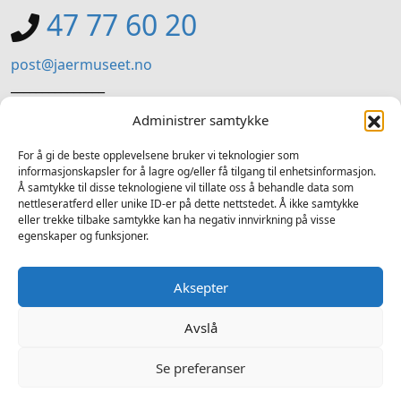
47 77 60 20
post@jaermuseet.no
_______________
Jærmuseet (Administrasjon)
Administrer samtykke
Kviavegen 99, Nærbø
For å gi de beste opplevelsene bruker vi teknologier som
informasjonskapsler for å lagre og/eller få tilgang til enhetsinformasjon.
SOSIALE MEDIER
Å samtykke til disse teknologiene vil tillate oss å behandle data som
nettleseratferd eller unike ID-er på dette nettstedet. Å ikke samtykke
Følg oss på sosiale medium for nyheiter og tilbod
eller trekke tilbake samtykke kan ha negativ innvirkning på visse
egenskaper og funksjoner.
Facebook
Instagram
LinkedIn
TripAdvisor
YouTube
Aksepter
Avslå
Se preferanser
2025 © Jærmuseet - Alle rettigheter forbeholdt - Tlf. 913 90 361
Ansvarleg redaktør Atle Fiskå - Design og utvikling av
Hjelseth