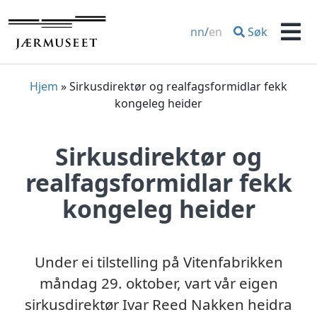
Hopp
til
Søk
nn
/
en
innhold
Men
Hjem
»
Sirkusdirektør og realfagsformidlar fekk
kongeleg heider
Sirkusdirektør og
realfagsformidlar fekk
kongeleg heider
Under ei tilstelling på Vitenfabrikken
måndag 29. oktober, vart vår eigen
sirkusdirektør Ivar Reed Nakken heidra