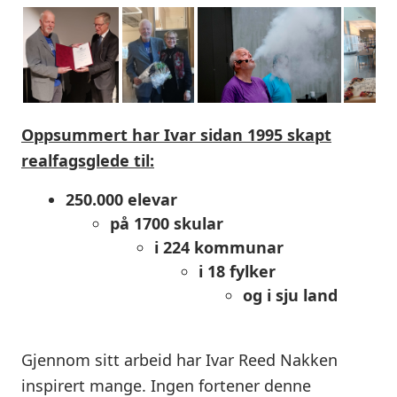
Oppsummert har Ivar sidan 1995 skapt
realfagsglede til:
250.000 elevar
på 1700 skular
i 224 kommunar
i 18 fylker
og i sju land
Gjennom sitt arbeid har Ivar Reed Nakken
inspirert mange. Ingen fortener denne