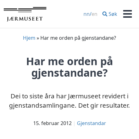
Hopp
til
Søk
nn
/
en
innhold
Men
Hjem
»
Har me orden på gjenstandane?
Har me orden på
gjenstandane?
Dei to siste åra har Jærmuseet revidert i
gjenstandsamlingane. Det gir resultater.
15. februar 2012
Gjenstandar