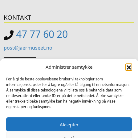
KONTAKT
47 77 60 20
post@jaermuseet.no
_______________
Jærmuseet (Administrasjon)
Administrer samtykke
Kviavegen 99, Nærbø
For å gi de beste opplevelsene bruker vi teknologier som
informasjonskapsler for å lagre og/eller få tilgang til enhetsinformasjon.
SOSIALE MEDIER
Å samtykke til disse teknologiene vil tillate oss å behandle data som
nettleseratferd eller unike ID-er på dette nettstedet. Å ikke samtykke
Følg oss på sosiale medium for nyheiter og tilbod
eller trekke tilbake samtykke kan ha negativ innvirkning på visse
egenskaper og funksjoner.
Facebook
Instagram
LinkedIn
TripAdvisor
YouTube
Aksepter