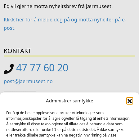
Eg vil gjerne motta nyheitsbrev frå Jærmuseet.
Klikk her for å melde deg på og motta nyheiter på e-
post.
KONTAKT
47 77 60 20
post@jaermuseet.no
_______________
Jærmuseet (Administrasjon)
Administrer samtykke
Kviavegen 99, Nærbø
For å gi de beste opplevelsene bruker vi teknologier som
informasjonskapsler for å lagre og/eller få tilgang til enhetsinformasjon.
SOSIALE MEDIER
Å samtykke til disse teknologiene vil tillate oss å behandle data som
nettleseratferd eller unike ID-er på dette nettstedet. Å ikke samtykke
Følg oss på sosiale medium for nyheiter og tilbod
eller trekke tilbake samtykke kan ha negativ innvirkning på visse