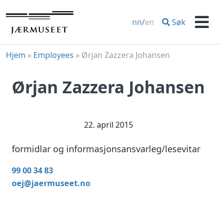
Hopp
til
Søk
nn
/
en
innhold
Men
Hjem
»
Employees
»
Ørjan Zazzera Johansen
Ørjan Zazzera Johansen
22. april 2015
formidlar og informasjonsansvarleg/lesevitar
99 00 34 83
oej@jaermuseet.no