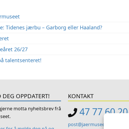
rmuseet
: Tidenes jærbu – Garborg eller Haaland?
eret
eåret 26/27
å talentsenteret!
 DEG OPPDATERT!
KONTAKT
 gjerne motta nyheitsbrev frå
47 77 60 20
seet.
post@jaermuseet.no
her for å melde deg på og