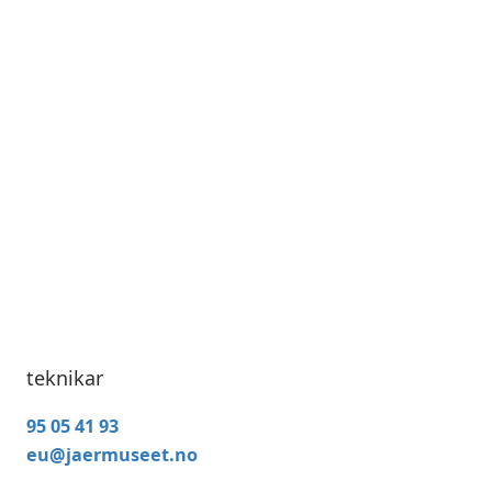
teknikar
95 05 41 93
eu@jaermuseet.no