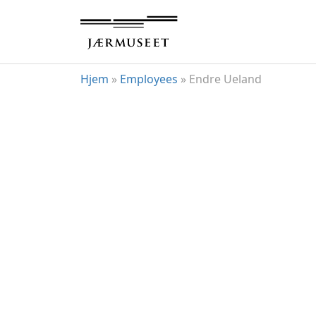
Hopp
til
innhold
Hjem
»
Employees
»
Endre Ueland