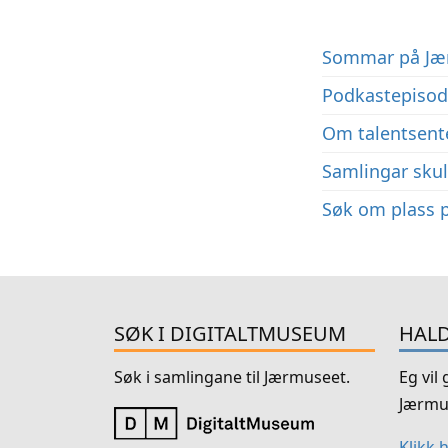
Sommar på Jæ
Podkastepisode
Om talentsent
Samlingar skul
Søk om plass p
SØK I DIGITALTMUSEUM
HALD
Søk i samlingane til Jærmuseet.
Eg vil
Jærmu
Klikk 