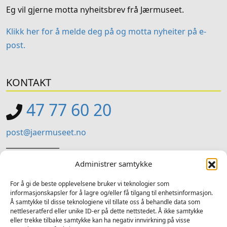
Eg vil gjerne motta nyheitsbrev frå Jærmuseet.
Klikk her for å melde deg på og motta nyheiter på e-
post.
KONTAKT
47 77 60 20
post@jaermuseet.no
_______________
Jærmuseet (Administrasjon)
Administrer samtykke
Kviavegen 99, Nærbø
For å gi de beste opplevelsene bruker vi teknologier som
informasjonskapsler for å lagre og/eller få tilgang til enhetsinformasjon.
SOSIALE MEDIER
Å samtykke til disse teknologiene vil tillate oss å behandle data som
nettleseratferd eller unike ID-er på dette nettstedet. Å ikke samtykke
Følg oss på sosiale medium for nyheiter og tilbod
eller trekke tilbake samtykke kan ha negativ innvirkning på visse