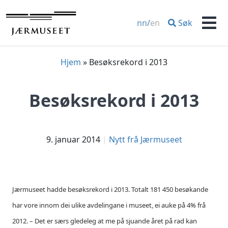
Hopp
til
Søk
nn
/
en
innhold
Men
Hjem
»
Besøksrekord i 2013
Besøksrekord i 2013
9. januar 2014
Nytt frå Jærmuseet
Jærmuseet hadde besøksrekord i 2013. Totalt 181 450 besøkande
har vore innom dei ulike avdelingane i museet, ei auke på 4% frå
2012. – Det er særs gledeleg at me på sjuande året på rad kan