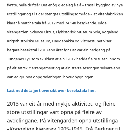
fyrste, heile driftsår. Det er òg gledeleg å sjå – trass i bygging av nye
utstillingar og til tider stengte utstillingsområde – at Vitenfabrikken
klarer å matcha tala frå 2012 med 74 148 besøkande. Både
Vitengarden, Science Circus, Flyhistorisk Museum Sola, Rogaland
Krigsthistoriske Museum, Haugabakka og Vistnestunet viser
høgare besøkstal i 2013 enn året før. Det var ein nedgang på
Tungenes Fyr, som skuldast at ein i 2012 hadde fleire tusen innom
på eit særskilt arrangement og at ein starta sesongen seinare enn
vanleg grunna oppgraderingar i hovudbygningen.
Last ned detaljert oversikt over besøkstala her.
2013 var eit år med mykje aktivitet, og fleire
store utstillingar vart opna på fleire av
avdelingane. På Vitengarden opna utstillinga
«Kongelige kjøretøy 1905-1945. Frå Berliner til