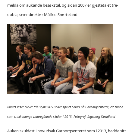
melda om aukande besøkstal, og sidan 2007 er gjestetalet tre-
dobla, seier direktør Målfrid Snørteland.
Biletet viser elever frå Bryne VGS under spelet STRID på Garborgsenteret, eit tilbod
som trakk mange vidaregåande skular i 2013. Fotograf: Ingeborg Skrudland
Auken skuldast i hovudsak Garborgsenteret som i 2013, hadde sitt