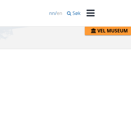
Søk
nn
/
en
Meny
VEL MUSEUM