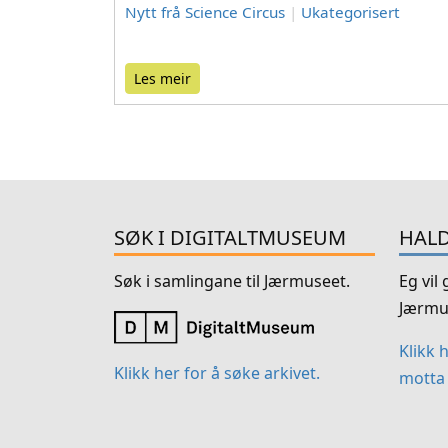
Nytt frå Science Circus
|
Ukategorisert
Les meir
SØK I DIGITALTMUSEUM
HALD
Søk i samlingane til Jærmuseet.
Eg vil
Jærmu
Klikk 
Klikk her for å søke arkivet.
motta 