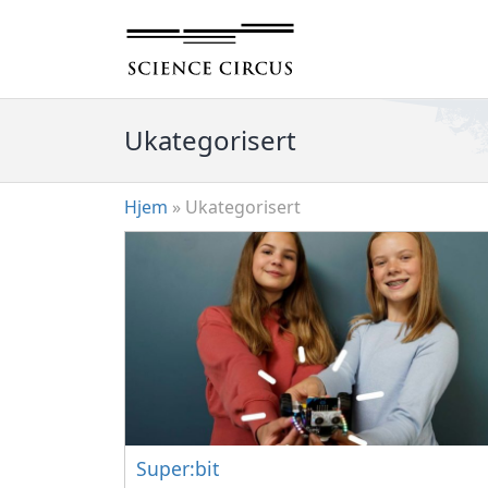
Hopp
til
innhold
Ukategorisert
Hjem
»
Ukategorisert
Super:bit