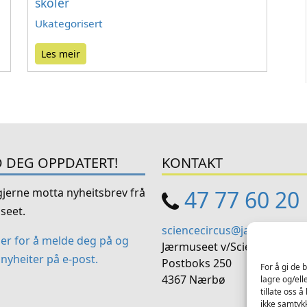
skoler
Ukategorisert
Les meir
 DEG OPPDATERT!
KONTAKT
 gjerne motta nyheitsbrev frå
47 77 60 20
seet.
sciencecircus@jaermuseet.
her for å melde deg på og
Jærmuseet v/Science Circus
nyheiter på e-post.
Postboks 250
For å gi de 
4367 Nærbø
lagre og/ell
tillate oss 
ikke samtykk