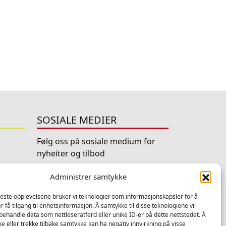
SOSIALE MEDIER
Følg oss på sosiale medium for
nyheiter og tilbod
no
Facebook
Instagram
LinkedIn
TripAdviso
Administrer samtykke
beste opplevelsene bruker vi teknologier som informasjonskapsler for å
YouTube
er få tilgang til enhetsinformasjon. Å samtykke til disse teknologiene vil
å behandle data som nettleseratferd eller unike ID-er på dette nettstedet. Å
e eller trekke tilbake samtykke kan ha negativ innvirkning på visse