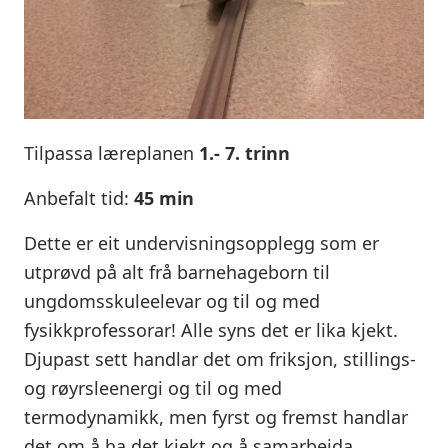
Tilpassa læreplanen
1.- 7. trinn
Anbefalt tid:
45 min
Dette er eit undervisningsopplegg som er
utprøvd på alt frå barnehageborn til
ungdomsskuleelevar og til og med
fysikkprofessorar! Alle syns det er lika kjekt.
Djupast sett handlar det om friksjon, stillings-
og røyrsleenergi og til og med
termodynamikk, men fyrst og fremst handlar
det om å ha det kjekt og å samarbeida.