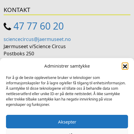
KONTAKT
47 77 60 20
sciencecircus@jaermuseet.no
Jærmuseet v/Science Circus
Postboks 250
4367 Nærbø
Administrer samtykke
SOSIALE MEDIER
For å gi de beste opplevelsene bruker vi teknologier som
informasjonskapsler for å lagre og/eller få tilgang til enhetsinformasjon.
Å samtykke til disse teknologiene vil tillate oss å behandle data som
Følg oss på sosiale medium for nyheiter og tilbod
nettleseratferd eller unike ID-er på dette nettstedet. Å ikke samtykke
eller trekke tilbake samtykke kan ha negativ innvirkning på visse
Facebook
Instagram
LinkedIn
TripAdvisor
YouTube
egenskaper og funksjoner.
Aksepter