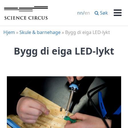
Hopp
til
Søk
nn
/
en
innhold
Men
Hjem
»
Skule & barnehage
»
Bygg di eiga LED-lykt
Bygg di eiga LED-lykt