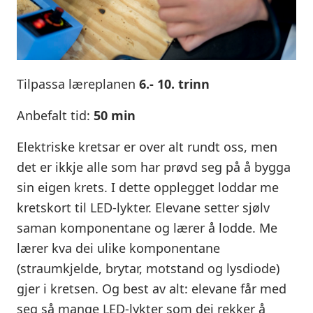
Tilpassa læreplanen
6.- 10. trinn
Anbefalt tid:
50 min
Elektriske kretsar er over alt rundt oss, men
det er ikkje alle som har prøvd seg på å bygga
sin eigen krets. I dette opplegget loddar me
kretskort til LED-lykter. Elevane setter sjølv
saman komponentane og lærer å lodde. Me
lærer kva dei ulike komponentane
(straumkjelde, brytar, motstand og lysdiode)
gjer i kretsen. Og best av alt: elevane får med
seg så mange LED-lykter som dei rekker å