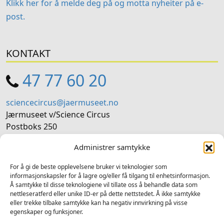
Klikk her for å melde deg på og motta nyheiter på e-
post.
KONTAKT
47 77 60 20
sciencecircus@jaermuseet.no
Jærmuseet v/Science Circus
Postboks 250
4367 Nærbø
Administrer samtykke
SOSIALE MEDIER
For å gi de beste opplevelsene bruker vi teknologier som
informasjonskapsler for å lagre og/eller få tilgang til enhetsinformasjon.
Å samtykke til disse teknologiene vil tillate oss å behandle data som
Følg oss på sosiale medium for nyheiter og tilbod
nettleseratferd eller unike ID-er på dette nettstedet. Å ikke samtykke
eller trekke tilbake samtykke kan ha negativ innvirkning på visse
Facebook
Instagram
LinkedIn
TripAdvisor
YouTube
egenskaper og funksjoner.