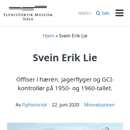
Hopp
til
Søk
nn
/
en
innhold
Men
Hjem
»
Svein Erik Lie
Svein Erik Lie
Offiser i hæren, jagerflyger og GCI-
kontrollør på 1950- og 1960-tallet.
av
Flyhistorisk
22. juni 2020
Minnebanken