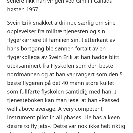
senere fikk han vingen ved Gimli i Canada
høsten 1957.
Svein Erik snakket aldri noe særlig om sine
opplevelser fra militærtjenesten og sin
flygerkarriere til familien sin. I etterkant av
hans bortgang ble sønnen fortalt av en
flygerkollega av Svein Erik at han hadde blitt
uteksaminert fra Flyskolen som den beste
nordmannen og at han var rangert som den 5.
beste flygeren på det 40 mann store kullet
som fullførte flyskolen samtidig med han. I
tjenesteboken kan man lese at han «Passed
well above average. A very competent
instrument pilot in all phases. Lie has a keen
desire to fly jets». Dette var nok ikke helt riktig