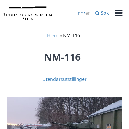
Hopp
til
Søk
nn
/
en
innhold
Men
Hjem
»
NM-116
NM-116
Utendørsutstillinger