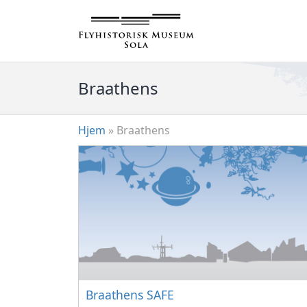
Hopp
til
innhold
Braathens
Hjem
»
Braathens
Braathens SAFE