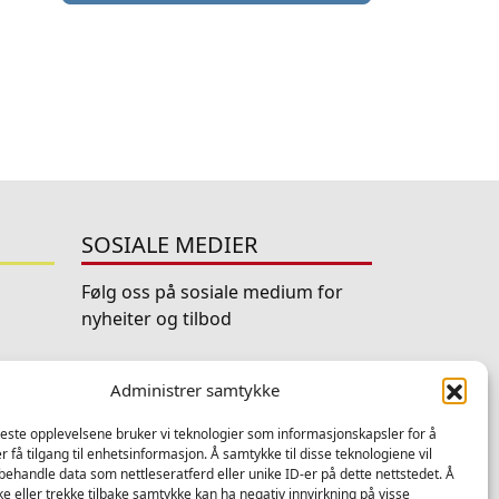
SOSIALE MEDIER
Følg oss på sosiale medium for
nyheiter og tilbod
Facebook
Instagram
LinkedIn
YouTube
Administrer samtykke
beste opplevelsene bruker vi teknologier som informasjonskapsler for å
er få tilgang til enhetsinformasjon. Å samtykke til disse teknologiene vil
å behandle data som nettleseratferd eller unike ID-er på dette nettstedet. Å
e eller trekke tilbake samtykke kan ha negativ innvirkning på visse