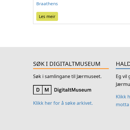
Braathens
Les meir
SØK I DIGITALTMUSEUM
HALD
Søk i samlingane til Jærmuseet.
Eg vil
Jærmu
Klikk 
Klikk her for å søke arkivet.
motta 