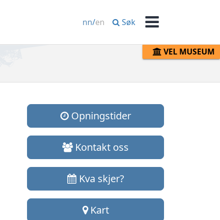
Søk
nn
/
en
Meny
VEL MUSEUM
Opningstider
Kontakt oss
Kva skjer?
Kart