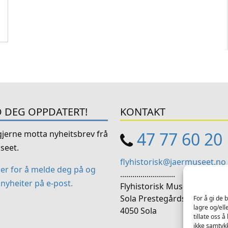
 DEG OPPDATERT!
KONTAKT
 gjerne motta nyheitsbrev frå
47 77 60 20
seet.
flyhistorisk@jaermuseet.no
her for å melde deg på og
...........................
nyheiter på e-post.
Flyhistorisk Museum Sola
Sola Prestegårdsveg 170
For å gi de 
lagre og/ell
4050 Sola
tillate oss 
ikke samtykk