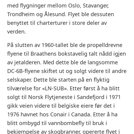
med flygninger mellom Oslo, Stavanger,
Trondheim og Ålesund. Flyet ble dessuten
benyttet til charterturer i store deler av
verden.
På slutten av 1960-tallet ble de propelldrevne
flyene til Braathens bokstavelig talt nådd igjen
av jetalderen. Med dette ble de langsomme
DC-6B-flyene skiftet ut og solgt videre til andre
selskaper. Dette ble starten på en flyktig
tilværelse for «LN-SUB». Etter først å ha blitt
solgt til Norsk Flytjeneste i Sandefjord i 1971
gikk veien videre til belgiske eiere før det i
1976 havnet hos Conair i Canada. Etter å ha
blitt ombygd til vannbombefly til bruk i
bekjempelse av skogbranner, opererte flyet i