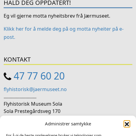
HALD DEG OPPDATERT!
Eg vil gjerne motta nyheitsbrev frå Jærmuseet.
Klikk her for å melde deg på og motta nyheiter på e-
post.
KONTAKT
47 77 60 20
flyhistorisk@jaermuseet.no
...........................
Flyhistorisk Museum Sola
Sola Prestegårdsveg 170
4050 Sola
Administrer samtykke
SOSIALE MEDIER
For å gi de beste opplevelsene bruker vi teknologier som