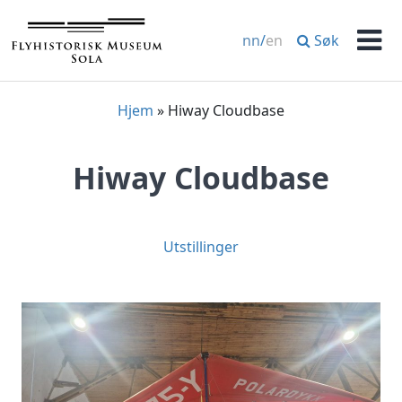
Hopp
til
Søk
nn
/
en
innhold
Men
Hjem
»
Hiway Cloudbase
Hiway Cloudbase
Utstillinger