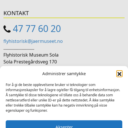
KONTAKT
47 77 60 20
flyhistorisk@jaermuseet.no
...........................
Flyhistorisk Museum Sola
Sola Prestegårdsveg 170
4050 Sola
Administrer samtykke
SOSIALE MEDIER
For å gi de beste opplevelsene bruker vi teknologier som
informasjonskapsler for å lagre og/eller få tilgang til enhetsinformasjon.
Å samtykke til disse teknologiene vil tillate oss å behandle data som
Følg oss på sosiale medium for nyheiter og tilbod
nettleseratferd eller unike ID-er på dette nettstedet. Å ikke samtykke
eller trekke tilbake samtykke kan ha negativ innvirkning på visse
Facebook
Instagram
LinkedIn
YouTube
egenskaper og funksjoner.
Aksepter