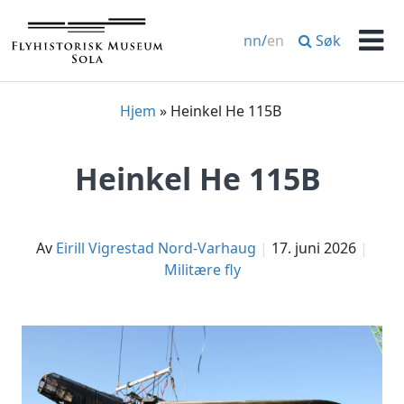
Hopp
til
Søk
nn
/
en
innhold
Men
Hjem
»
Heinkel He 115B
Heinkel He 115B
av
Eirill Vigrestad Nord-Varhaug
17. juni 2026
Militære fly