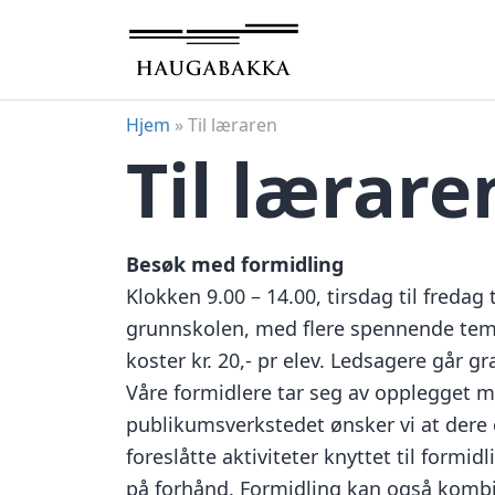
Hopp
til
innhold
Hjem
»
Til læraren
Til lærare
Besøk med formidling
Klokken 9.00 – 14.00, tirsdag til fredag
grunnskolen, med flere spennende tem
koster kr. 20,- pr elev. Ledsagere går grat
Våre formidlere tar seg av opplegget m
publikumsverkstedet ønsker vi at dere 
foreslåtte aktiviteter knyttet til formid
på forhånd. Formidling kan også kombi