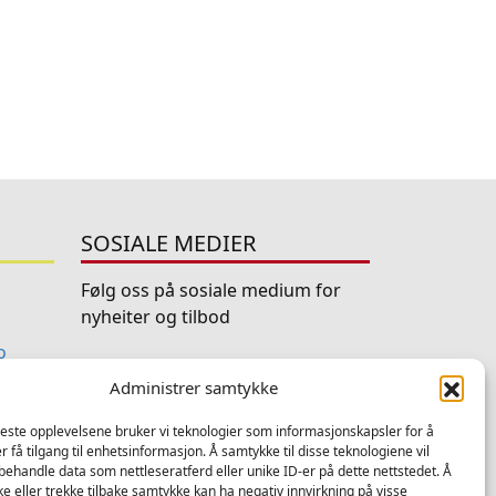
SOSIALE MEDIER
Følg oss på sosiale medium for
nyheiter og tilbod
o
Facebook
Instagram
LinkedIn
TripAdviso
Administrer samtykke
YouTube
beste opplevelsene bruker vi teknologier som informasjonskapsler for å
er få tilgang til enhetsinformasjon. Å samtykke til disse teknologiene vil
å behandle data som nettleseratferd eller unike ID-er på dette nettstedet. Å
e eller trekke tilbake samtykke kan ha negativ innvirkning på visse