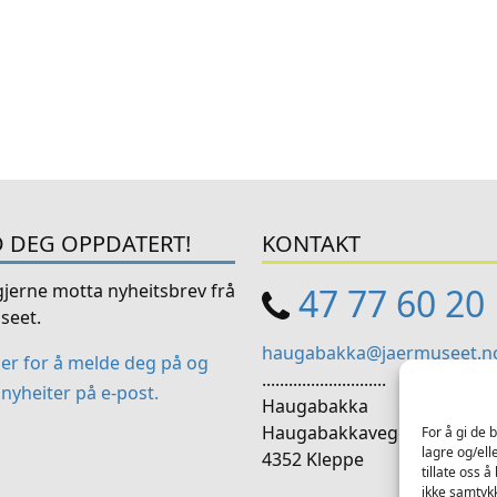
 DEG OPPDATERT!
KONTAKT
 gjerne motta nyheitsbrev frå
47 77 60 20
seet.
haugabakka@jaermuseet.n
her for å melde deg på og
............................
nyheiter på e-post.
Haugabakka
Haugabakkavegen 9
For å gi de 
lagre og/ell
4352 Kleppe
tillate oss 
ikke samtykk