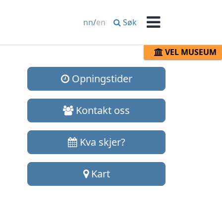
Søk
nn
/
en
Meny
VEL MUSEUM
Opningstider
Kontakt oss
Kva skjer?
Kart