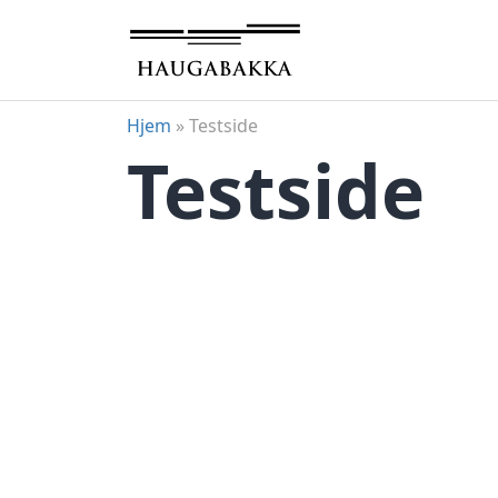
Hopp
til
innhold
Hjem
»
Testside
Testside