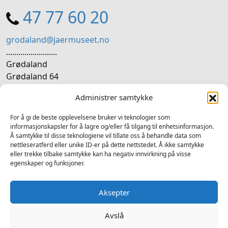
47 77 60 20
grodaland@jaermuseet.no
.........................
Grødaland
Grødaland 64
4365 Nærbø
Administrer samtykke
SOSIALE MEDIER
For å gi de beste opplevelsene bruker vi teknologier som
informasjonskapsler for å lagre og/eller få tilgang til enhetsinformasjon.
Å samtykke til disse teknologiene vil tillate oss å behandle data som
Følg oss på sosiale medium for nyheiter og tilbod
nettleseratferd eller unike ID-er på dette nettstedet. Å ikke samtykke
eller trekke tilbake samtykke kan ha negativ innvirkning på visse
Facebook
Instagram
LinkedIn
TripAdvisor
YouTube
egenskaper og funksjoner.
Aksepter
Avslå
2025 © Grødalandstunet - Alle rettigheter forbeholdt