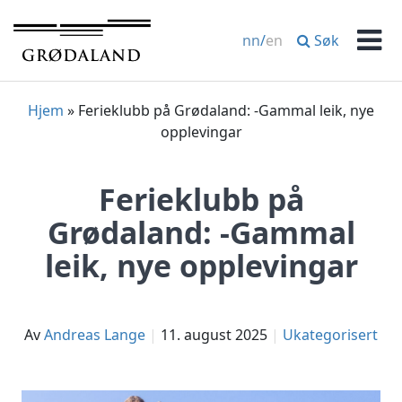
Hopp
til
Søk
nn
/
en
innhold
Men
Hjem
»
Ferieklubb på Grødaland: -Gammal leik, nye
opplevingar
Ferieklubb på
Grødaland: -Gammal
leik, nye opplevingar
av
Andreas Lange
11. august 2025
Ukategorisert