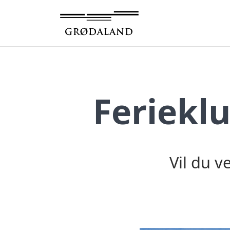
Hopp
til
innhold
Feriekl
Vil du 