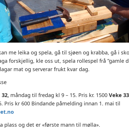
an me leika og spela, gå til sjøen og krabba, gå i sk
aga forskjellig, kle oss ut, spela rollespel frå ”gamle 
lagar mat og serverar frukt kvar dag.
sse
 32,
måndag til fredag kl 9 – 15. Pris kr. 1500
Veke 33
5. Pris kr 600 Bindande påmelding innan 1. mai til
et.no
a plass og det er «første mann til mølla».