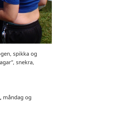
ogen, spikka og
dagar”, snekra,
,
måndag og