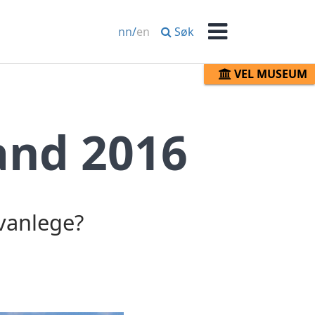
Søk
nn
/
en
Meny
VEL MUSEUM
and 2016
vanlege?