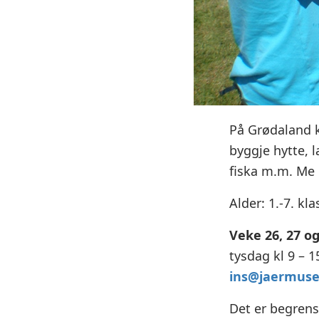
På Grødaland k
byggje hytte, l
fiska m.m. Me 
Alder: 1.-7. kla
Veke 26, 27 og
tysdag kl 9 – 1
ins@jaermuse
Det er begrens