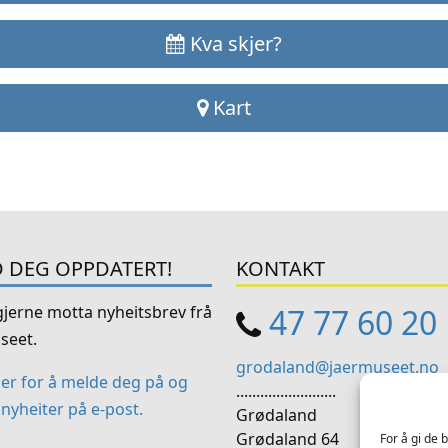
Kva skjer?
Kart
 DEG OPPDATERT!
KONTAKT
 gjerne motta nyheitsbrev frå
47 77 60 20
seet.
grodaland@jaermuseet.no
her for å melde deg på og
.........................
nyheiter på e-post.
Grødaland
Grødaland 64
For å gi de 