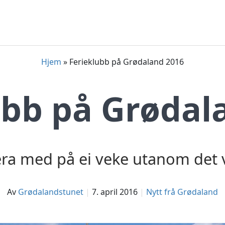
Hjem
»
Ferieklubb på Grødaland 2016
ubb på Grødal
vera med på ei veke utanom det 
av
Grødalandstunet
7. april 2016
Nytt frå Grødaland