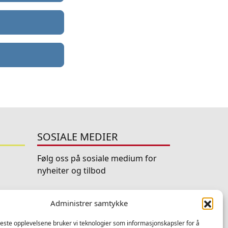
SOSIALE MEDIER
Følg oss på sosiale medium for
nyheiter og tilbod
Facebook
Instagram
LinkedIn
TripAdviso
Administrer samtykke
YouTube
beste opplevelsene bruker vi teknologier som informasjonskapsler for å