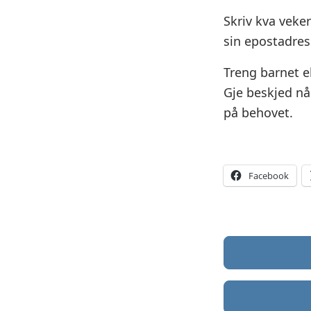
Skriv kva veke
sin epostadress
Treng barnet ek
Gje beskjed nå
på behovet.
Facebook