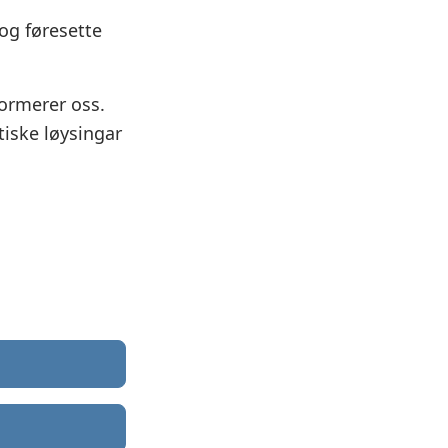
 og føresette
formerer oss.
tiske løysingar