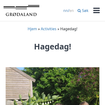
Hopp
til
Søk
nn
/
en
innhold
Men
Hjem
»
Activities
»
Hagedag!
Hagedag!