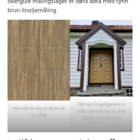
okergule målingslaget er døra ådra med tynn
brun linoljemåling.
Den nye inngangsdøra er
Døra slik ho såg ut då ho var
måla i same farge, og med
ny 1848.
ådring, for å likna på
originalen.