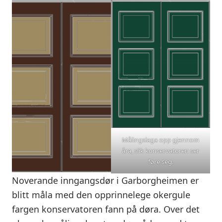
Målingslaga opp gjennom
åra, slik konservatoren ser
føre seg.
Noverande inngangsdør i Garborgheimen er
blitt måla med den opprinnelege okergule
fargen konservatoren fann på døra. Over det