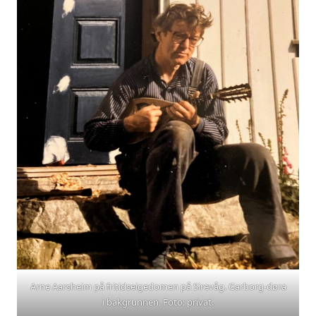
Arne Aarsheim på fritidseigedomen på Sirevåg. Garborg-døra
i bakgrunnen. Foto: privat.