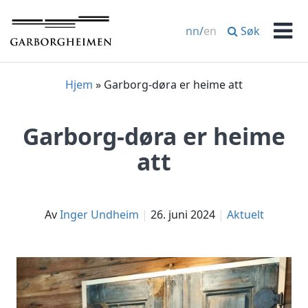
Hopp
til
Søk
nn
/
en
innhold
Men
Hjem
»
Garborg-døra er heime att
Garborg-døra er heime
att
av
Inger Undheim
26. juni 2024
Aktuelt