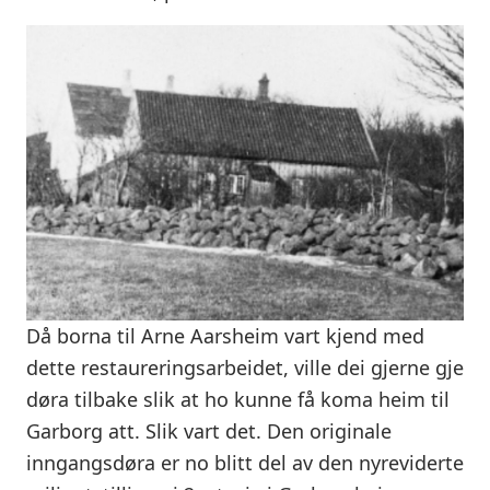
Då borna til Arne Aarsheim vart kjend med
dette restaureringsarbeidet, ville dei gjerne gje
døra tilbake slik at ho kunne få koma heim til
Garborg att. Slik vart det. Den originale
inngangsdøra er no blitt del av den nyreviderte