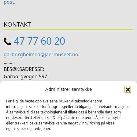
post.
KONTAKT
47 77 60 20
garborgheimen@jaermuseet.no
.........
BESØKSADRESSE:
Garborgvegen 597
4346 Bryne
Administrer samtykke
SOSIALE MEDIER
For å gi de beste opplevelsene bruker vi teknologier som
informasjonskapsler for å lagre og/eller få tilgang til enhetsinformasjon.
Å samtykke til disse teknologiene vil tillate oss å behandle data som
Følg oss på sosiale medium for nyheiter og tilbod
nettleseratferd eller unike ID-er på dette nettstedet. Å ikke samtykke
eller trekke tilbake samtykke kan ha negativ innvirkning på visse
Facebook
Instagram
LinkedIn
TripAdvisor
YouTube
egenskaper og funksjoner.