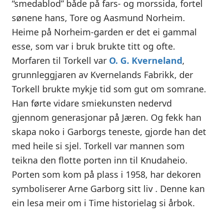
“smedablod” både på fars- og morssida, fortel
sønene hans, Tore og Aasmund Norheim.
Heime på Norheim-garden er det ei gammal
esse, som var i bruk brukte titt og ofte.
Morfaren til Torkell var
O. G. Kverneland
,
grunnleggjaren av Kvernelands Fabrikk, der
Torkell brukte mykje tid som gut om somrane.
Han førte vidare smiekunsten nedervd
gjennom generasjonar på Jæren. Og fekk han
skapa noko i Garborgs teneste, gjorde han det
med heile si sjel. Torkell var mannen som
teikna den flotte porten inn til Knudaheio.
Porten som kom på plass i 1958, har dekoren
symboliserer Arne Garborg sitt liv . Denne kan
ein lesa meir om i Time historielag si årbok.