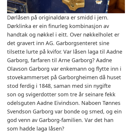
Dørlåsen på originaldøra er smidd i jern.
Dørklinka er ein finurleg kombinasjon av
handtak og nøkkel i eitt. Over nøkkelholet er
det gravert inn AG. Garborgsenteret sine
tilsette lurte på kvifor. Var låsen laga til Aadne
Garborg, farfaren til Arne Garborg? Aadne
Olavson Garborg var enkemann og flytte inn i
stovekammerset på Garborgheimen då huset
stod ferdig i 1848, saman med sin nygifte
son og svigerdotter som tre år seinare fekk
odelsguten Aadne Eivindson. Naboen Tønnes
Svendson Garborg var bonde og smed, og ein
god venn av Garborg-familien. Var det han
som hadde laga låsen?