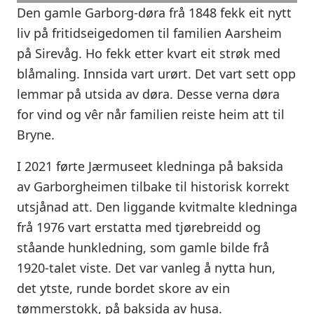
Den gamle Garborg-døra frå 1848 fekk eit nytt
liv på fritidseigedomen til familien Aarsheim
på Sirevåg. Ho fekk etter kvart eit strøk med
blåmaling. Innsida vart urørt. Det vart sett opp
lemmar på utsida av døra. Desse verna døra
for vind og vêr når familien reiste heim att til
Bryne.
I 2021 førte Jærmuseet kledninga på baksida
av Garborgheimen tilbake til historisk korrekt
utsjånad att. Den liggande kvitmalte kledninga
frå 1976 vart erstatta med tjørebreidd og
ståande hunkledning, som gamle bilde frå
1920-talet viste. Det var vanleg å nytta hun,
det ytste, runde bordet skore av ein
tømmerstokk, på baksida av husa.