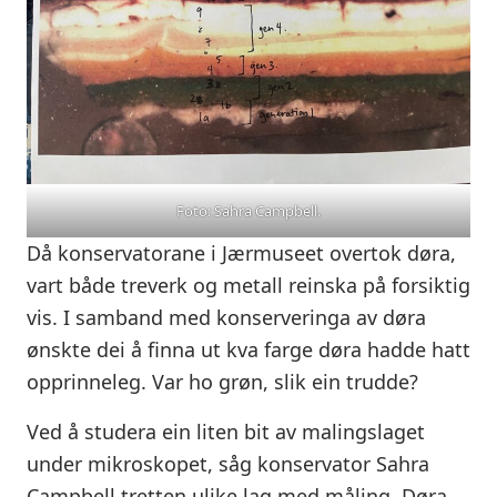
Foto: Sahra Campbell.
Då konservatorane i Jærmuseet overtok døra,
vart både treverk og metall reinska på forsiktig
vis. I samband med konserveringa av døra
ønskte dei å finna ut kva farge døra hadde hatt
opprinneleg. Var ho grøn, slik ein trudde?
Ved å studera ein liten bit av malingslaget
under mikroskopet, såg konservator Sahra
Campbell tretten ulike lag med måling. Døra