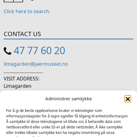
Click here to search.
CONTACT US
47 77 60 20
limagarden@jaermuseet.no
................................
VISIT ADDRESS:
Limagarden
Ytre Lima, 4330 Ålgård
Administrer samtykke
SOCIAL MEDIA
For å gi de beste opplevelsene bruker vi teknologier som
informasjonskapsler for å lagre og/eller få tilgang til enhetsinformasjon.
Å samtykke til disse teknologiene vil tillate oss å behandle data som
Follow us on social media
nettleseratferd eller unike ID-er på dette nettstedet. Å ikke samtykke
eller trekke tilbake samtykke kan ha negativ innvirkning på visse