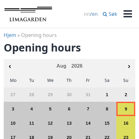
Skip
to
Søk
nn
/
en
content
Men
Hjem
»
Opening hours
Opening hours
Aug
2026
Mo
Tu
We
Th
Fr
Sa
Su
27
28
29
30
31
1
2
3
4
5
6
7
8
9
10
11
12
13
14
15
16
17
18
19
20
21
22
23