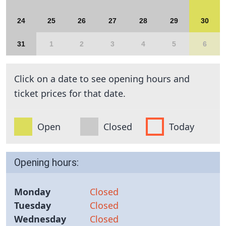
24
25
26
27
28
29
30
31
1
2
3
4
5
6
Click on a date to see opening hours and
ticket prices for that date.
Open
Closed
Today
Opening hours:
Monday
Closed
Tuesday
Closed
Wednesday
Closed