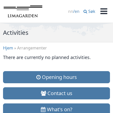
Skip
to
Søk
nn
/
en
content
Men
Activities
Hjem
»
Arrangementer
There are currently no planned activities.
Opening hours
Contact us
What's on?