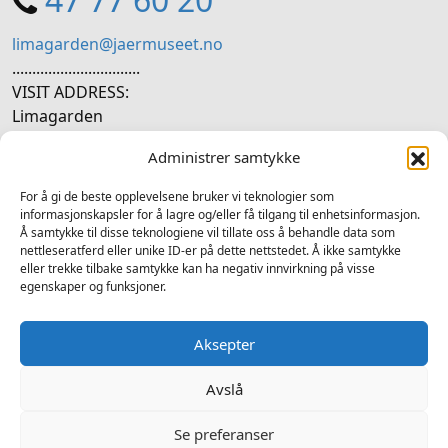
limagarden@jaermuseet.no
................................
VISIT ADDRESS:
Limagarden
Ytre Lima, 4330 Ålgård
Administrer samtykke
SOCIAL MEDIA
For å gi de beste opplevelsene bruker vi teknologier som
informasjonskapsler for å lagre og/eller få tilgang til enhetsinformasjon.
Å samtykke til disse teknologiene vil tillate oss å behandle data som
Follow us on social media
nettleseratferd eller unike ID-er på dette nettstedet. Å ikke samtykke
eller trekke tilbake samtykke kan ha negativ innvirkning på visse
Facebook
Instagram
LinkedIn
TripAdvisor
YouTube
egenskaper og funksjoner.
Aksepter
Avslå
2025 © Limagarden - All rights reserved
Editor in chief Atle Fiskå - Design and development by
Hjelseth
Se preferanser
Computers
-
Privacy policy