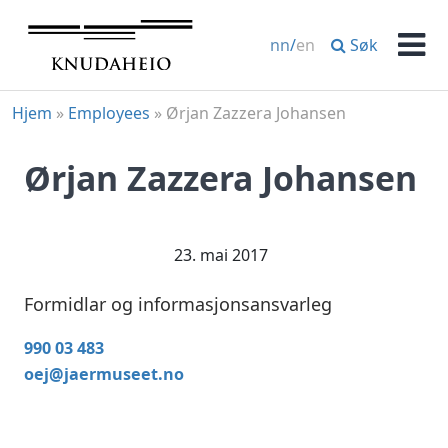
Hopp
til
Søk
nn
/
en
innhold
Men
Hjem
»
Employees
»
Ørjan Zazzera Johansen
Ørjan Zazzera Johansen
23. mai 2017
Formidlar og informasjonsansvarleg
990 03 483
oej@jaermuseet.no