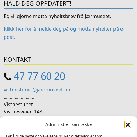
HALD DEG OPPDATERT!
Eg vil gjerne motta nyheitsbrev frå Jærmuseet.
Klikk her for å melde deg på og motta nyheiter på e-
post.
KONTAKT
47 77 60 20
vistnestunet@jaermuseet.no
.........................
Vistnestunet
Vistnesveien 148
4070 Randaberg
Administrer samtykke
SOSIALE MEDIER
For å gi de beste opplevelsene bruker vi teknologier som