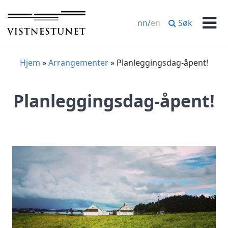
Hopp
til
Søk
nn
/
en
innhold
Men
Hjem
»
Arrangementer
»
Planleggingsdag-åpent!
Planleggingsdag-åpent!