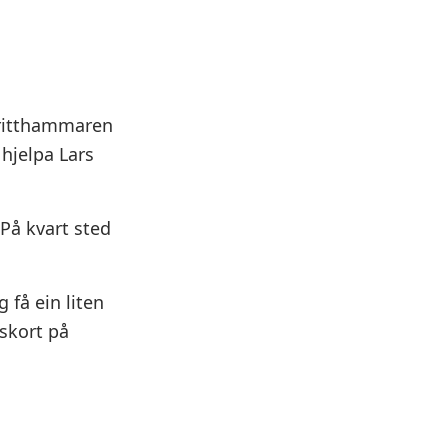
oritthammaren
hjelpa Lars
 På kvart sted
 få ein liten
rskort på