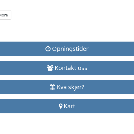
More
Opningstider
Kontakt oss
Kva skjer?
Kart