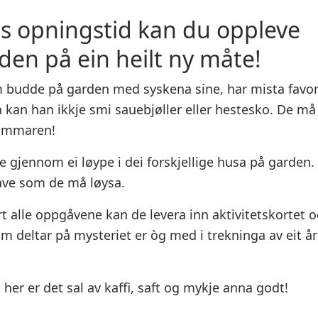
s opningstid kan du oppleve
en på ein heilt ny måte!
m budde på garden med syskena sine, har mista fav
 kan han ikkje smi sauebjøller eller hestesko. De må 
hammaren!
e gjennom ei løype i dei forskjellige husa på garden.
åve som de må løysa.
t alle oppgåvene kan de levera inn aktivitetskortet og
om deltar på mysteriet er òg med i trekninga av eit å
her er det sal av kaffi, saft og mykje anna godt!