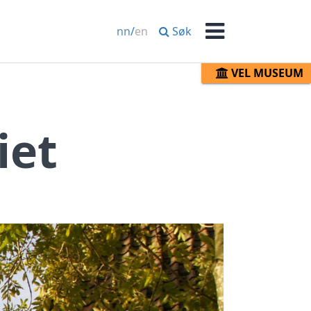
Søk
nn
/
en
Meny
VEL MUSEUM
iet