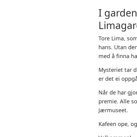
I garden
Limagard
Tore Lima, so
hans. Utan den
med å finna 
Mysteriet tar d
er det ei oppg
Når de har gjor
premie. Alle s
Jærmuseet.
Kafeen ope, og 