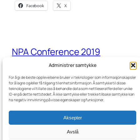
Facebook
X
NPA Conference 2019
Administrer samtykke
6th – 8th September, Sandnes, Norway
For å gi de beste opplevelsene bruker vi teknologier som informasjonskapsler
for å lagre og/eller få tilgang til enhetsinformasjon. Å samtykke til disse
teknologiene vil tillate oss å behandle data som nettleseratferd eller unike
Blog
Events
ID-er på dette nettstedet. Å ikke samtykke eller trekke tilbake samtykke kan
About
Shop
ha negativ innvirkning på visse egenskaper og funksjoner.
FAQs
Patterns
Authors
Themes
Aksepter
Avslå