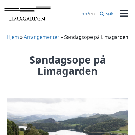
Hopp
til
Søk
nn
/
en
innhold
Men
Hjem
»
Arrangementer
»
Søndagsope på Limagarden
Søndagsope på
Limagarden