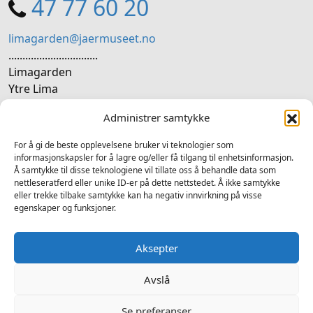
47 77 60 20
limagarden@jaermuseet.no
................................
Limagarden
Ytre Lima
4330 Ålgård
Administrer samtykke
SOSIALE MEDIER
For å gi de beste opplevelsene bruker vi teknologier som
informasjonskapsler for å lagre og/eller få tilgang til enhetsinformasjon.
Å samtykke til disse teknologiene vil tillate oss å behandle data som
Følg oss på sosiale medium for nyheiter og tilbod
nettleseratferd eller unike ID-er på dette nettstedet. Å ikke samtykke
eller trekke tilbake samtykke kan ha negativ innvirkning på visse
Facebook
Instagram
LinkedIn
TripAdvisor
YouTube
egenskaper og funksjoner.
Aksepter
Avslå
2025 © Limagarden - Alle rettigheter forbeholdt
Ansvarleg redaktør Atle Fiskå - Design og utvikling av
Hjelseth
Se preferanser