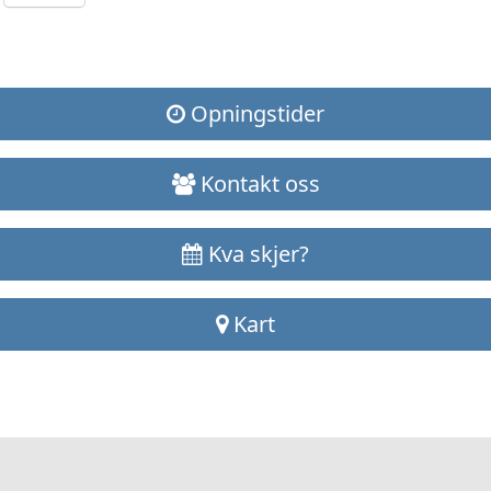
Opningstider
Kontakt oss
Kva skjer?
Kart