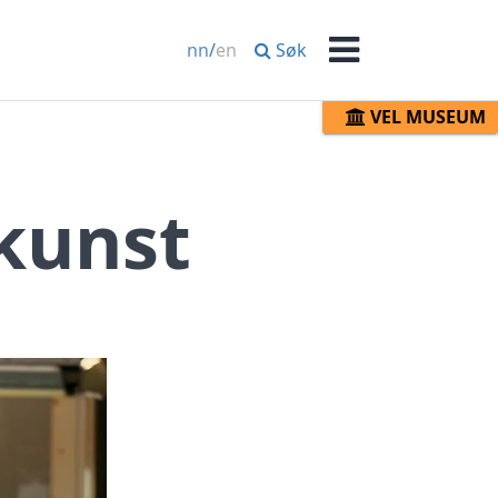
Søk
nn
/
en
Meny
VEL MUSEUM
kunst