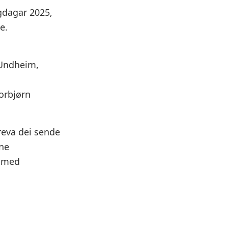
gdagar 2025,
e.
 Undheim,
orbjørn
reva dei sende
nne
, med