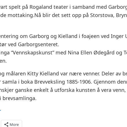
vart spelt på Rogaland teater i samband med Garbor
nde mottaking.Nå blir det sett opp på Storstova, Bryn
ientering om Garborg og Kielland i foajeen ved Inger
tør ved Garborgsenteret.
llinga “Vennskapskunst” med Nina Ellen Ødegård og T
en.
g målaren Kitty Kielland var nære venner. Deler av b
er samla i boka Brevveksling 1885-1906. Gjennom de
skjer ganske enkelt å utforska kunsten å vera venn
i brevsamlinga.
r
More