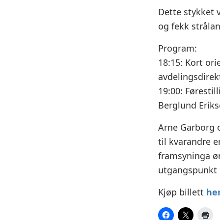
Dette stykket 
og fekk stråla
Program:
18:15: Kort or
avdelingsdirek
19:00: Føresti
Berglund Eriks
Arne Garborg o
til kvarandre 
framsyninga øn
utgangspunkt 
Kjøp billett
he