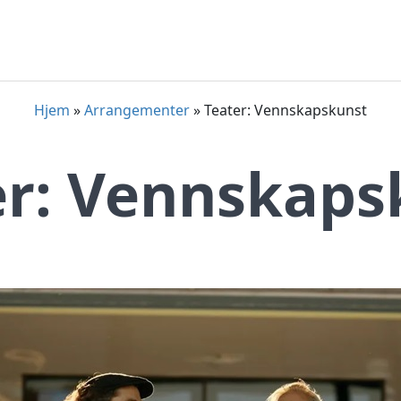
Hjem
»
Arrangementer
»
Teater: Vennskapskunst
er: Vennskaps