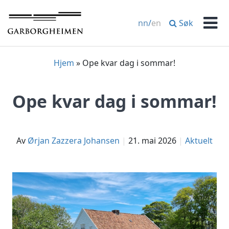
Hopp
til
Søk
nn
/
en
innhold
Men
Hjem
»
Ope kvar dag i sommar!
Ope kvar dag i sommar!
av
Ørjan Zazzera Johansen
21. mai 2026
Aktuelt