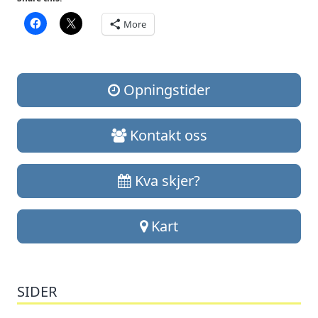
More
Opningstider
Kontakt oss
Kva skjer?
Kart
SIDER